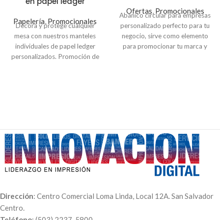
en papel ledger
Ofertas
,
Promocionales
Abanico circular para empresas
Papelería
,
Promocionales
Decora y protege cualquier
personalizado perfecto para tu
mesa con nuestros manteles
negocio, sirve como elemento
individuales de papel ledger
para promocionar tu marca y
personalizados. Promoción de
dar a conocer información de tu
250 manteles individuales de
empresa. Hechos en
Papel
papel 12×18 pulgadas con
foldcote con paleta de madera.
impresión a color. Puedes utilizar
Puedes colocar el logo de tu
imprimir tus menus con estilo
empresa, menú, QR, datos de tu
único. También contamos con
negocio o tus redes sociales.
diseños divertidos para cada
Precios con IVA
temporada que puedes
Paquete de 100 unidades
seleccionar para entretener a los
$113.00
$80.00
niños o puedes enviarnos
Paquete de 250 unidades
cualquier imagen que deseas
$251.00
$142.50
imprimir. Selecciona uno de
nuestros diseños o puedes hacer
la compra y enviarnos tu archivo
Dirección
: Centro Comercial Loma Linda, Local 12A. San Salvador
o imagen por
Correo:
Centro.
servicioalcliente@innovaciondigital.com.sv
.
Teléfono
: (503) 2237-5800