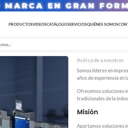
U MARCA EN GRAN FOR
PRODUCTOS
VIDEOS
CATÁLOGO
SERVICIOS
QUIÉNES SOMOS
CON
Acérca de a nosotros
Somos líderes en impresi
años de experiencia en la
Ofrecemos soluciones in
tradicionales de la indus
Misión
Aportamos soluciones i