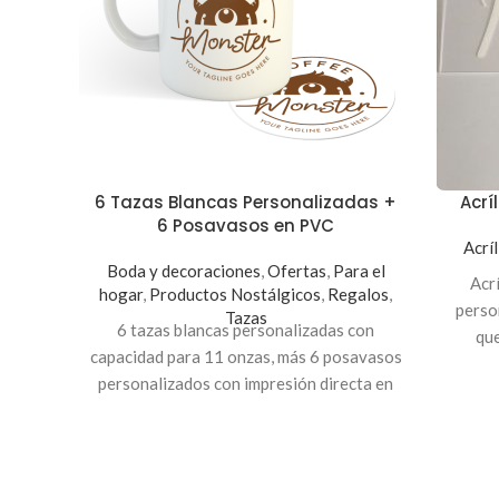
6 Tazas Blancas Personalizadas +
Acrí
6 Posavasos en PVC
Acríl
Boda y decoraciones
,
Ofertas
,
Para el
Acrí
hogar
,
Productos Nostálgicos
,
Regalos
,
perso
Tazas
6 tazas blancas personalizadas con
que
capacidad para 11 onzas, más 6 posavasos
personalizados con impresión directa en
PVC de 3mm con dimensiones de 4
pulgadas y pueden ser circulares o
rectangulares.