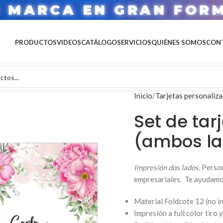
U MARCA EN GRAN FOR
PRODUCTOS
VIDEOS
CATÁLOGO
SERVICIOS
QUIÉNES SOMOS
CON
Inicio
Tarjetas personaliz
Set de tar
(ambos la
Impresión dos lados.
Person
empresariales. Te ayudamos 
Material Foldcote 12 (no i
Impresión a full color tiro 