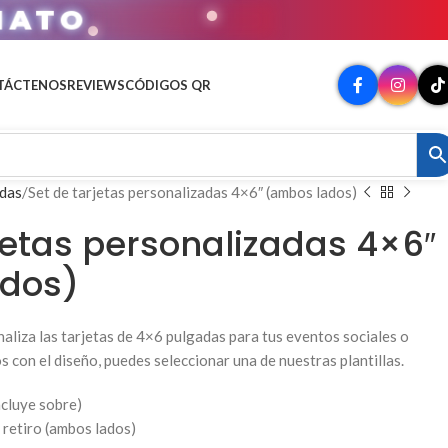
MATO
TÁCTENOS
REVIEWS
CÓDIGOS QR
adas
Set de tarjetas personalizadas 4×6″ (ambos lados)
jetas personalizadas 4×6″
dos)
aliza las tarjetas de 4×6 pulgadas para tus eventos sociales o
con el diseño, puedes seleccionar una de nuestras plantillas.
ncluye sobre)
y retiro (ambos lados)