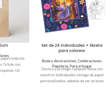
x5cm
Set de 24 individuales + libreta
para colorear
iones
 papel foldcote
Boda y decoraciones
,
Celebraciones
,
as 7x5cm con
Papelería
,
Para el hogar
Decora y protege cualquier mesa con
 esquinas. Un
nuestros individuales vintage de papel
egalos de boda.
personalizados, además de ser un buen
regalo. El set consta de 24 manteles
individuales de papel 12.5" con impresión a
color con 24 hojas para colorear
engomadas. Contamos con diseños
divertidos que puedes seleccionar para