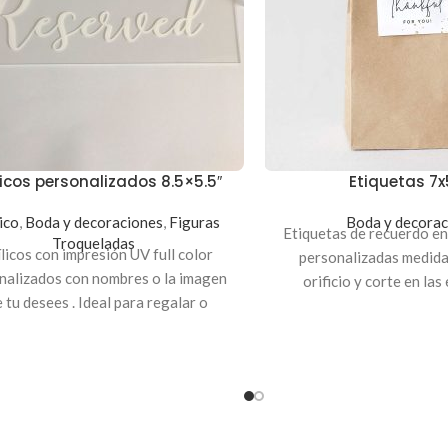
licos personalizados 8.5×5.5″
Etiquetas 7
ico
,
Boda y decoraciones
,
Figuras
Boda y decorac
Etiquetas de recuerdo en
Troqueladas
licos con impresión UV full color
personalizadas medid
nalizados con nombres o la imagen
orificio y corte en las
 tu desees . Ideal para regalar o
complemento ideal para r
adornar tu hogar