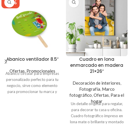
-43%
Abanico ventilador 8.5″
Cuadro en lona
enmarcado en madera
Ofertas
,
Promocionales
21×26″
Abanico circular para empresas
personalizado perfecto para tu
Decoración de interiores
,
negocio, sirve como elemento
Fotografía
,
Marco
para promocionar tu marca y
fotográfico
,
Ofertas
,
Para el
dar a conocer información de tu
hogar
empresa. Hechos en
Papel
Un detalle original para regalar,
foldcote con paleta de madera.
para decorar tu casa u oficina.
Puedes colocar el logo de tu
Cuadro fotográfico impreso en
empresa, menú, QR, datos de tu
lona mate o brillante y montado
negocio o tus redes sociales.
en marco de madera de 21x26