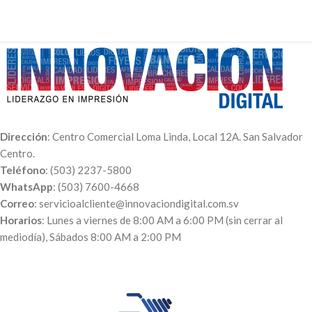
Precios con IVA
pulgadas.
Paquete de 100 unidades
Puedes imprimir una fotografía
$113.00
$80.00
o hacer un collage con varias
Paquete de 250 unidades
imágenes.
$251.00
$142.50
La fotografía de tu elección se
imprimirá de forma vertical u
horizontal en lona mate o
brillante.
Indicaciones:
para crear tu
Dirección
: Centro Comercial Loma Linda, Local 12A. San Salvador
propio diseño dale click al botón
Centro.
«Personalizar» y sube tus
Teléfono
: (503) 2237-5800
fotografías.
WhatsApp
: (503) 7600-4668
Correo
: servicioalcliente@innovaciondigital.com.sv
Horarios
: Lunes a viernes de 8:00 AM a 6:00 PM (sin cerrar al
mediodía), Sábados 8:00 AM a 2:00 PM