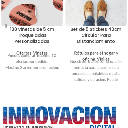
100 viñetas de 5 cm
Set de 5 Stickers 40cm
Troqueladas
Circular Para
Personalizadas
Distanciamiento
Ofertas
,
Viñetas
Rótulos para el hogar y
Puedes comprar máximo 10
oficina
,
Viniles
ofertas por pedido.
Nuestros rótulos son la opción
Máximo 2 artes por promoción.
perfecta para aquellos que
buscan una señalética de alta
calidad y duración. Puede
escoger entre señales de
tránsito, prohibición,
advertencia e indicación.