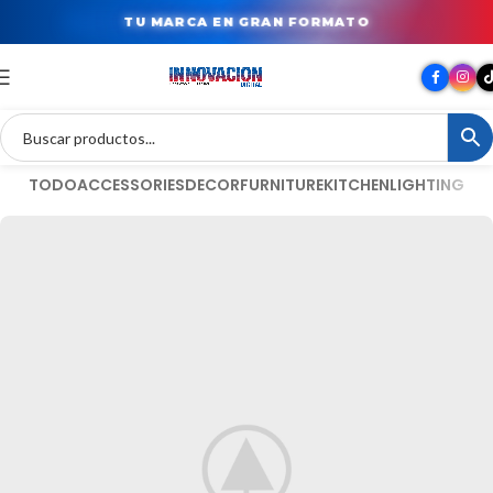
TU MARCA EN GRAN FORMATO
TODO
ACCESSORIES
DECOR
FURNITURE
KITCHEN
LIGHTING