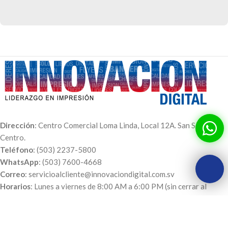
Et vestibulum quis a suspendisse
Decor
Dirección
: Centro Comercial Loma Linda, Local 12A. San Salvador
Centro.
Teléfono
: (503) 2237-5800
WhatsApp
: (503) 7600-4668
Correo
: servicioalcliente@innovaciondigital.com.sv
Horarios
: Lunes a viernes de 8:00 AM a 6:00 PM (sin cerrar al
mediodía), Sábados 8:00 AM a 2:00 PM