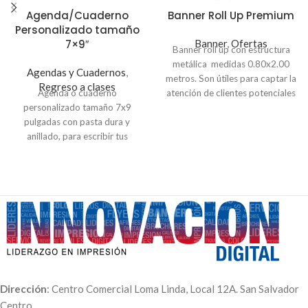
Agenda/Cuaderno
Banner Roll Up Premium
Personalizado tamaño
7×9″
Banner
,
Ofertas
Banner roll up con estructura
metálica medidas 0.80x2.00
Agendas y Cuadernos
,
metros. Son útiles para captar la
Regreso a clases
Agenda o cuaderno
atención de clientes potenciales
personalizado tamaño 7x9
y tiene la ventaja de ser
pulgadas con pasta dura y
desmontable y fácil de armar. El
anillado, para escribir tus
precio incluye la impresión, la
proyectos, ideas o actividades.
estructura y el estuche para una
mejor movilidad.
Dirección
: Centro Comercial Loma Linda, Local 12A. San Salvador
Centro.