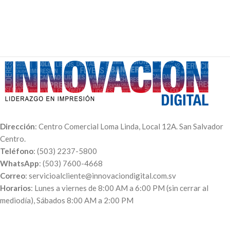
día para facilitarte en tu
estructura y el estuche para una
planificación diaria y semanal.
mejor movilidad.
Medida 1/2 carta , sube tu
imagen y crea tu propia agenda
o cuaderno
Dirección
: Centro Comercial Loma Linda, Local 12A. San Salvador
Centro.
Teléfono
: (503) 2237-5800
WhatsApp
: (503) 7600-4668
Correo
: servicioalcliente@innovaciondigital.com.sv
Horarios
: Lunes a viernes de 8:00 AM a 6:00 PM (sin cerrar al
mediodía), Sábados 8:00 AM a 2:00 PM