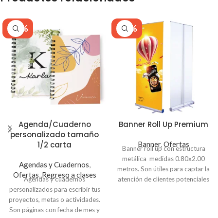
-38%
-16%
Agenda/Cuaderno
Banner Roll Up Premium
personalizado tamaño
1/2 carta
Banner
,
Ofertas
Banner roll up con estructura
metálica medidas 0.80x2.00
Agendas y Cuadernos
,
metros. Son útiles para captar la
Ofertas
,
Regreso a clases
Agendas y cuadernos
atención de clientes potenciales
personalizados para escribir tus
y tiene la ventaja de ser
proyectos, metas o actividades.
desmontable y fácil de armar. El
Son páginas con fecha de mes y
precio incluye la impresión, la