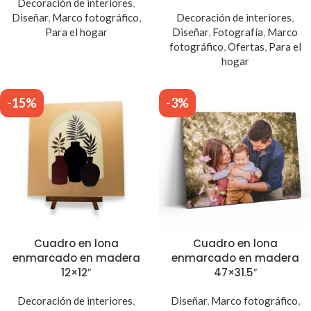
Decoración de interiores
,
Diseñar
,
Marco fotográfico
,
Decoración de interiores
,
Para el hogar
Diseñar
,
Fotografía
,
Marco
fotográfico
,
Ofertas
,
Para el
hogar
-15%
-3%
Cuadro en lona
Cuadro en lona
enmarcado en madera
enmarcado en madera
12×12″
47×31.5″
Decoración de interiores
,
Diseñar
,
Marco fotográfico
,