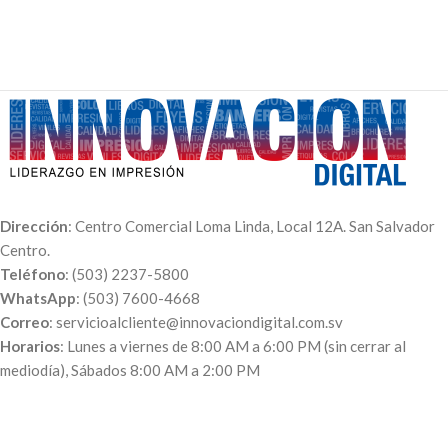
promoción incluye IVA si
realizas la compra en línea.
Puedes subirla la fotografía en la
zona anaranjada o enviarla por
correo a
info@imprimaenlinea.com.
Dirección
: Centro Comercial Loma Linda, Local 12A. San Salvador
Centro.
Teléfono
: (503) 2237-5800
WhatsApp
: (503) 7600-4668
Correo
: servicioalcliente@innovaciondigital.com.sv
Horarios
: Lunes a viernes de 8:00 AM a 6:00 PM (sin cerrar al
mediodía), Sábados 8:00 AM a 2:00 PM