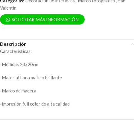
Categorías:
Decoración de interiores
,
Marco fotográfico
,
San
Valentín
SOLICITAR MÁS INFORMACIÓN
Descripción
Características:
-Medidas 20x20cm
-Material Lona mate o brillante
-Marco de madera
-Impresión full color de alta calidad