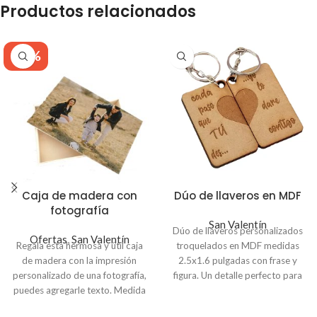
Productos relacionados
-20%
Caja de madera con
Dúo de llaveros en MDF
fotografía
San Valentín
Dúo de llaveros personalizados
Ofertas
,
San Valentín
Regala esta hermosa y útil caja
troquelados en MDF medidas
de madera con la impresión
2.5x1.6 pulgadas con frase y
personalizado de una fotografía,
figura. Un detalle perfecto para
puedes agregarle texto. Medida
tu pareja
23x15x5cm. Precio de