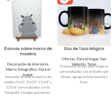
Canvas sobre marco de
Dúo de Taza Mágica
madera
Ofertas
,
Para el hogar
,
San
Decoración de interiores
,
Valentín
,
Tazas
Promoción de dos tazas mágicas
Marco fotográfico
,
Para el
personalizadas con el diseño que
hogar
Impresión directa en marcos de
desees, agrega tu foto favorita y
madera 9x12", 10x10", 11x14" y
frase.
12x16" personalizados con la
Son tazas negras con asa y
fotografía o imagen que desees.
capacidad para 11oz, revelan el
Crea diferentes mosaicos
diseño personalizado
cuando
creativos, ideal para decorar tu
reciben calor.
habitación, sala u oficina.