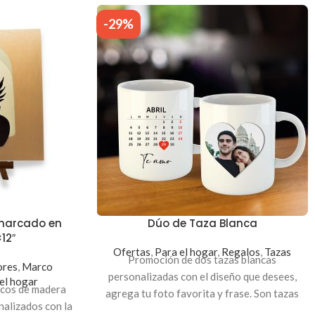
-29%
marcado en
Dúo de Taza Blanca
12″
Ofertas
,
Para el hogar
,
Regalos
,
Tazas
Promoción de dos tazas blancas
ores
,
Marco
personalizadas con el diseño que desees,
el hogar
rcos de madera
agrega tu foto favorita y frase. Son tazas
alizados con la
con capacidad para 11 onzas.