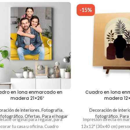
-15%
dro en lona enmarcado en
Cuadro en lona en
madera 21×26″
madera 12×
ración de interiores
,
Fotografía
,
Decoración de interi
fotográfico
,
Ofertas
,
Para el hogar
fotográfico
,
Para 
etalle original para regalar, para
Impresión directa en ma
corar tu casa u oficina. Cuadro
12x12" (30x40 cm) person