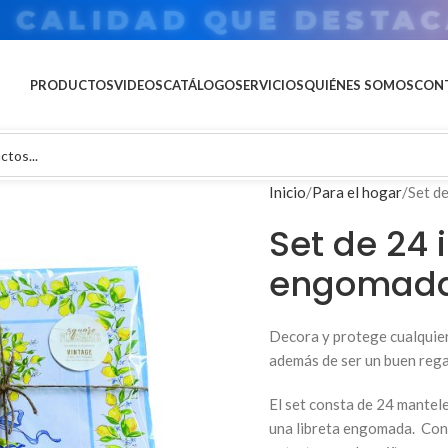
U MARCA EN GRAN FOR
PRODUCTOS
VIDEOS
CATÁLOGO
SERVICIOS
QUIÉNES SOMOS
CON
Inicio
Para el hogar
Set d
Set de 24 
engomada
Decora y protege cualquier
además de ser un buen rega
El set consta de 24 mantele
una libreta engomada. Con