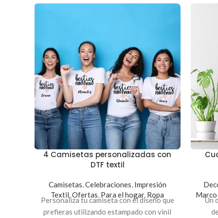
4 Camisetas personalizadas con
Cua
DTF textil
Camisetas
,
Celebraciones
,
Impresión
Deco
Textil
,
Ofertas
,
Para el hogar
,
Ropa
Marco 
Personaliza tu camiseta con el diseño que
Un d
prefieras utilizando estampado con vinil
de