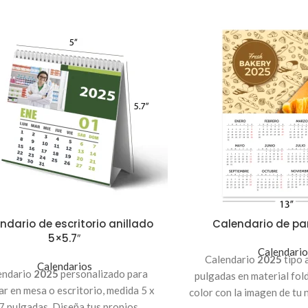
ndario de escritorio anillado
Calendario de par
5×5.7″
Calendario
Calendario
2025
tipo 
Calendarios
endario
2025
personalizado para
pulgadas en material fol
ar en mesa o escritorio, medida 5 x
color con la imagen de tu 
7 pulgadas. Diseña tus propios