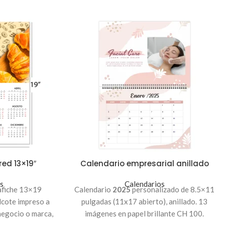
ed 13×19″
Calendario empresarial anillado
s
Calendarios
afiche 13×19
Calendario
2025
personalizado de 8.5×11
dcote impreso a
pulgadas (11x17 abierto), anillado. 13
negocio o marca,
imágenes en papel brillante CH 100.