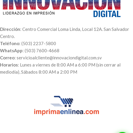
Pedido de 100 unidades – $1.00
100 Unidades - $15.00
c/u
250 Unidades - $20.00
500 Unidades - $26.00
Dirección
: Centro Comercial Loma Linda, Local 12A. San Salvador
Centro.
Teléfono
: (503) 2237-5800
WhatsApp
: (503) 7600-4668
Correo
: servicioalcliente@innovaciondigital.com.sv
Horarios
: Lunes a viernes de 8:00 AM a 6:00 PM (sin cerrar al
mediodía), Sábados 8:00 AM a 2:00 PM