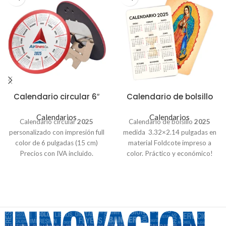
Calendario circular 6″
Calendario de bolsillo
Calendarios
Calendarios
Calendario circular
2025
Calendario de bolsillo
2025
personalizado con impresión full
medida 3.32×2.14 pulgadas en
color de 6 pulgadas (15 cm)
material Foldcote impreso a
Precios con IVA incluido.
color. Práctico y económico!
Pedido de 6 unidades – $1.25
Precios con IVA incluido.
Sin
c/u
barniz:
Pedido de 12 unidades – $1.15
100 Unidades - $11.00
c/u
250 Unidades - $14.50
Pedido de 50 unidades – $1.05
500 Unidades - $21.00
c/u
Con barniz: