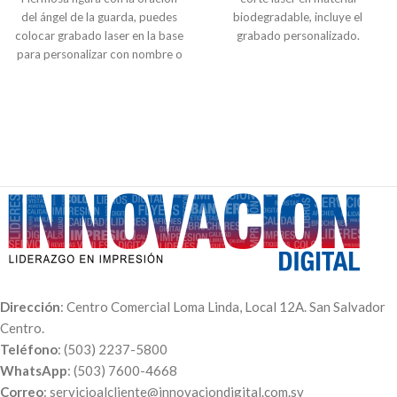
del ángel de la guarda, puedes
biodegradable, incluye el
colocar grabado laser en la base
grabado personalizado.
para personalizar con nombre o
Hermoso detalle para regalar en
dedicatoria. Material MDF de
Navidad.
3mm (simula madera).
2 Piezas troqueladas de 20 cm
de alto
3 Piezas troqueladas de 15 cm
de alto
Indicación
: Para personalizar
envíanos el texto al
Correo:
servicioalcliente@innovaciondigita
o a nuestro
WhatsApp:
(503)
7600-4668
. Puedes realizar el
pago a través de nuestra página
web para poder procesar tu
orden. A tu correo te enviaremos
Dirección
: Centro Comercial Loma Linda, Local 12A. San Salvador
el comprobante de pago, el
Centro.
número de pedido y el día en qué
Teléfono
: (503) 2237-5800
puedes pasar a recogerlo.
WhatsApp
: (503) 7600-4668
Correo
: servicioalcliente@innovaciondigital.com.sv