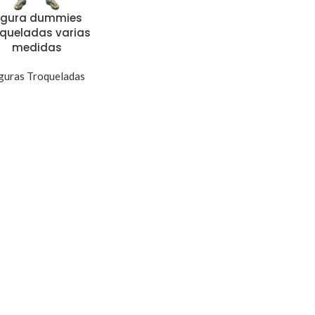
igura dummies
oqueladas varias
medidas
guras Troqueladas