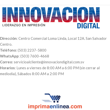
7600-4668
. Puedes realizar el
pago a través de nuestra página
web para poder procesar tu
orden. A tu correo te enviaremos
el comprobante de pago, el
número de pedido y el día en qué
puedes pasar a recogerlo.
Dirección
: Centro Comercial Loma Linda, Local 12A. San Salvador
Centro.
Teléfono
: (503) 2237-5800
WhatsApp
: (503) 7600-4668
Correo
: servicioalcliente@innovaciondigital.com.sv
Horarios
: Lunes a viernes de 8:00 AM a 6:00 PM (sin cerrar al
mediodía), Sábados 8:00 AM a 2:00 PM