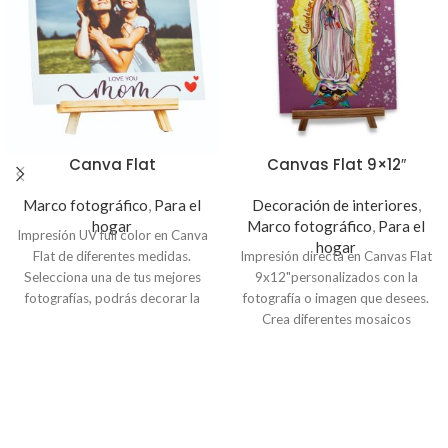
Canva Flat
Canvas Flat 9×12″
Marco fotográfico
,
Para el
Decoración de interiores
,
hogar
Marco fotográfico
,
Para el
Impresión UV full color en Canva
hogar
Flat de diferentes medidas.
Impresión directa en Canvas Flat
Selecciona una de tus mejores
9x12"personalizados con la
fotografías, podrás decorar la
fotografía o imagen que desees.
sala, oficina o para regalar.
Crea diferentes mosaicos
Precio no incluye caballete
creativos, ideal para decorar tu
Indicación
: Para personalizar tu
habitación, sala u oficina.
marco, envíanos la fotografía al
Correo:
servicioalcliente@innovaciondigital.com.sv
o a nuestro
WhatsApp:
(503)