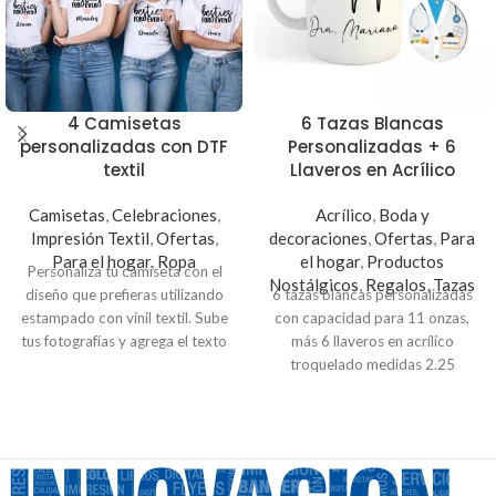
4 Camisetas
6 Tazas Blancas
personalizadas con DTF
Personalizadas + 6
textil
Llaveros en Acrílico
Camisetas
,
Celebraciones
,
Acrílico
,
Boda y
Impresión Textil
,
Ofertas
,
decoraciones
,
Ofertas
,
Para
Para el hogar
,
Ropa
el hogar
,
Productos
Personaliza tu camiseta con el
Nostálgicos
,
Regalos
,
Tazas
diseño que prefieras utilizando
6 tazas blancas personalizadas
estampado con vinil textil. Sube
con capacidad para 11 onzas,
tus fotografías y agrega el texto
más 6 llaveros en acrílico
que prefieras, o puedes
troquelado medidas 2.25
seleccionar alguno de los
pulgadas con impresión
diseños predefinidos.
personalizada.
Es un hermoso regalo que
puedes obsequiar con tus
propios diseños.