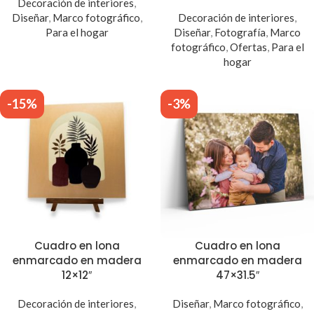
Decoración de interiores
,
Diseñar
,
Marco fotográfico
,
Decoración de interiores
,
Para el hogar
Diseñar
,
Fotografía
,
Marco
fotográfico
,
Ofertas
,
Para el
hogar
-15%
-3%
Cuadro en lona
Cuadro en lona
enmarcado en madera
enmarcado en madera
12×12″
47×31.5″
Decoración de interiores
,
Diseñar
,
Marco fotográfico
,