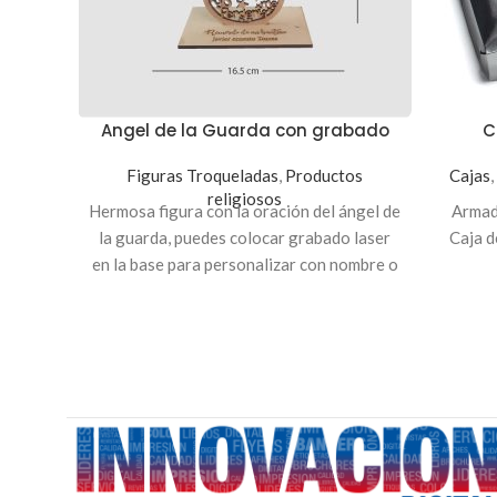
Angel de la Guarda con grabado
C
Figuras Troqueladas
,
Productos
Cajas
,
religiosos
Hermosa figura con la oración del ángel de
Armado
la guarda, puedes colocar grabado laser
Caja d
en la base para personalizar con nombre o
dedicatoria. Material MDF de 3mm (simula
Caj
madera).
Caj
m
Una s
infor
(50
servic