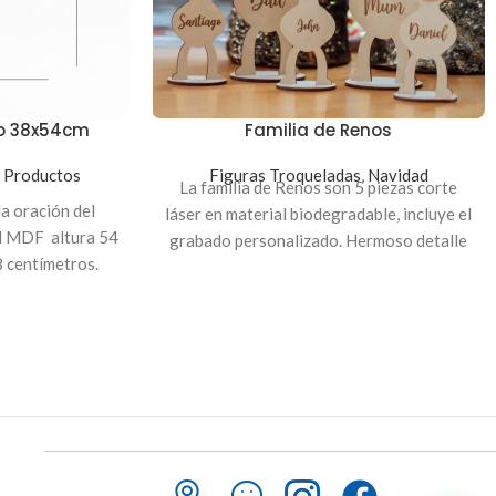
ro 38x54cm
Familia de Renos
,
Productos
Figuras Troqueladas
,
Navidad
La familia de Renos son 5 piezas corte
a oración del
láser en material biodegradable, incluye el
l MDF altura 54
grabado personalizado. Hermoso detalle
 centímetros.
para regalar en Navidad.
a con impresión
2 Piezas troqueladas de 20 cm de alto
ar un hermoso
3 Piezas troqueladas de 15 cm de alto
tu ser querido
Indicación
: Para personalizar envíanos el
r la caja)
texto al
Correo:
servicioalcliente@innovaciondigital.com.sv
o a nuestro
WhatsApp:
(503) 7600-4668
.
Puedes realizar el pago a través de
nuestra página web para poder procesar