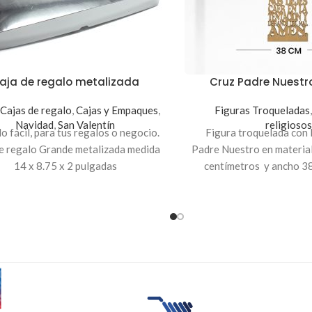
aja de regalo metalizada
Cruz Padre Nuest
Cajas de regalo
,
Cajas y Empaques
,
Figuras Troqueladas
Navidad
,
San Valentín
religiosos
 fácil, para tus regalos o negocio.
Figura troquelada con l
e regalo Grande metalizada medida
Padre Nuestro en materia
14 x 8.75 x 2 pulgadas
centímetros y ancho 38
a de regalo Mediana metalizada
Puedes adicionar una caj
medida 11 x 7 x 1.75 pulgadas
personalizada para arm
a de regalo Pequeña metalizada
regalo personalizado a 
edida 11.5 x 5.5 x 1.5 pulgadas
(costo adicional po
ola pieza fácil de armar. Para más
mación contactarnos a
WhatsApp:
3) 7600-4668
o nuestro
Correo:
ioalcliente@innovaciondigital.com.sv