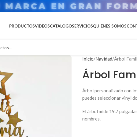
U MARCA EN GRAN FOR
PRODUCTOS
VIDEOS
CATÁLOGO
SERVICIOS
QUIÉNES SOMOS
CON
Inicio
Navidad
Árbol Fami
Árbol Fam
Árbol personalizado con lo
puedes seleccionar vinyl 
El árbol mide 19.7 pulgada
nombres.