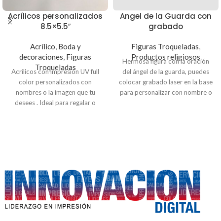
Acrílicos personalizados
Angel de la Guarda con
8.5×5.5″
grabado
Acrílico
,
Boda y
Figuras Troqueladas
,
decoraciones
,
Figuras
Productos religiosos
Hermosa figura con la oración
Troqueladas
Acrílicos con impresión UV full
del ángel de la guarda, puedes
color personalizados con
colocar grabado laser en la base
nombres o la imagen que tu
para personalizar con nombre o
desees . Ideal para regalar o
dedicatoria. Material MDF de
adornar tu hogar
3mm (simula madera).