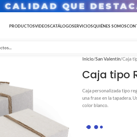
U MARCA EN GRAN FOR
PRODUCTOS
VIDEOS
CATÁLOGO
SERVICIOS
QUIÉNES SOMOS
CON
Inicio
San Valentín
Caja ti
Caja tipo 
Caja personalizada tipo re
una frase en la tapadera. Us
color blanco.