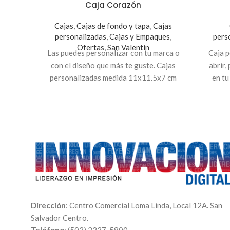
Caja Corazón
Cajas
,
Cajas de fondo y tapa
,
Cajas
personalizadas
,
Cajas y Empaques
,
pers
Ofertas
,
San Valentín
Las puedes personalizar con tu marca o
Caja p
con el diseño que más te guste. Cajas
abrir,
personalizadas medida 11x11.5x7 cm
en tu
imagen
Dirección
: Centro Comercial Loma Linda, Local 12A. San
Salvador Centro.