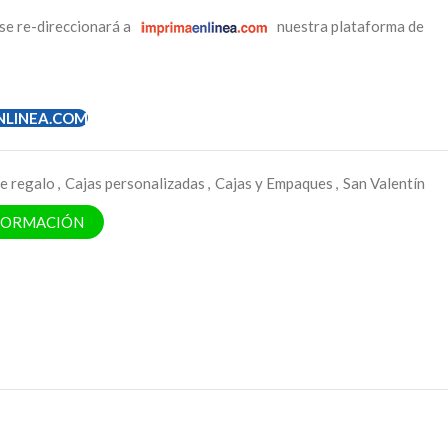
se re-direccionará a
nuestra plataforma de
NLINEA.COM
de regalo
,
Cajas personalizadas
,
Cajas y Empaques
,
San Valentín
NFORMACIÓN