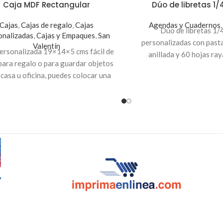
Caja MDF Rectangular
Dúo de libretas 1/
Cajas
,
Cajas de regalo
,
Cajas
Agendas y Cuadernos
Dúo
de libretas 1/
onalizadas
,
Cajas y Empaques
,
San
personalizadas con past
Valentín
ersonalizada 19×14×5 cms fácil de
anillada y 60 hojas ra
 para regalo o para guardar objetos
personalizar ambos lado
 casa u oficina, puedes colocar una
que
tú
gustes. Ideal p
 o una frase en la tapadera. Usamos
celebracion
material reciclable.