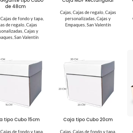
 Gigante tipo Cubo
Caja MDF Rectangular
de 48cm
Cajas
,
Cajas de regalo
,
Cajas
,
Cajas de fondo y tapa
,
personalizadas
,
Cajas y
jas de regalo
,
Cajas
Empaques
,
San Valentín
sonalizadas
,
Cajas y
paques
,
San Valentín
a tipo Cubo 15cm
Caja tipo Cubo 20cm
,
Cajas de fondo y tapa
,
Cajas
,
Cajas de fondo y tapa
,