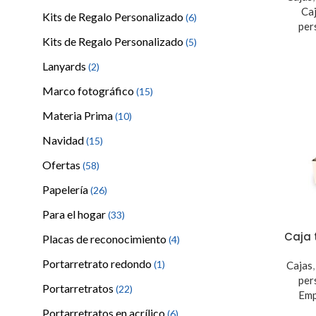
Ca
Kits de Regalo Personalizado
(6)
per
Kits de Regalo Personalizado
(5)
Lanyards
(2)
Marco fotográfico
(15)
Materia Prima
(10)
Navidad
(15)
Ofertas
(58)
Papelería
(26)
Para el hogar
(33)
Caja 
Placas de reconocimiento
(4)
Portarretrato redondo
(1)
Cajas
per
Portarretratos
(22)
Em
Portarretratos en acrílico
(6)