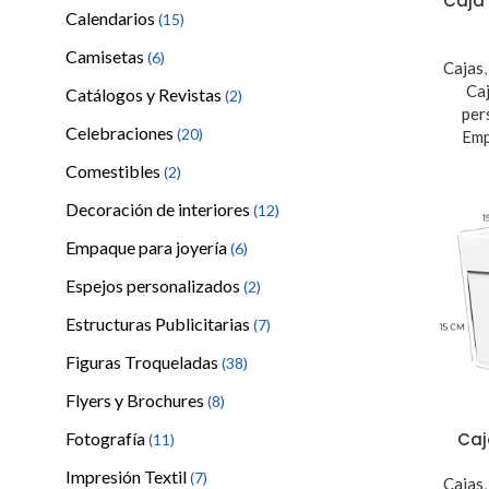
Caja
Calendarios
(15)
Camisetas
(6)
Cajas
Ca
Catálogos y Revistas
(2)
per
Celebraciones
(20)
Em
Comestibles
(2)
Decoración de interiores
(12)
Empaque para joyería
(6)
Espejos personalizados
(2)
Estructuras Publicitarias
(7)
Figuras Troqueladas
(38)
Flyers y Brochures
(8)
Caj
Fotografía
(11)
Impresión Textil
(7)
Cajas