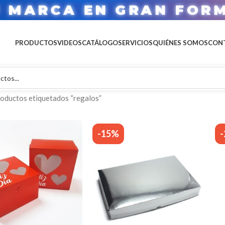
U MARCA EN GRAN FOR
PRODUCTOS
VIDEOS
CATÁLOGO
SERVICIOS
QUIÉNES SOMOS
CON
oductos etiquetados “regalos”
-15%