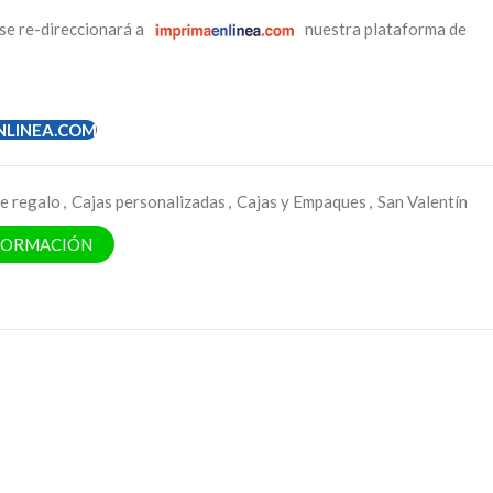
se re-direccionará a
nuestra plataforma de
NLINEA.COM
de regalo
,
Cajas personalizadas
,
Cajas y Empaques
,
San Valentín
NFORMACIÓN