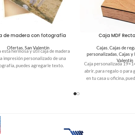
a de madera con fotografía
Caja MDF Rect
Ofertas
,
San Valentín
Cajas
,
Cajas de reg
 esta hermosa y útil caja de madera
personalizadas
,
Cajas y
la impresión personalizado de una
Valentín
Caja personalizada 19×14
ografía, puedes agregarle texto.
abrir, para regalo o para
 23x15x5cm. Precio de promoción
en tu casa u oficina, pue
e IVA si realizas la compra en línea.
imagen o una frase en la 
s subirla la fotografía en la zona
material recicl
ranjada o enviarla por correo a
info@imprimaenlinea.com.