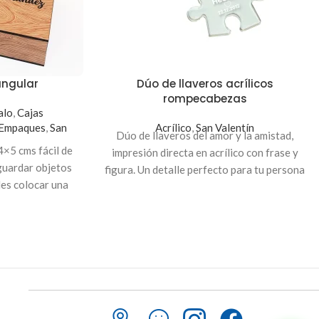
angular
Dúo de llaveros acrílicos
rompecabezas
alo
,
Cajas
 Empaques
,
San
Acrílico
,
San Valentín
Dúo de llaveros del amor y la amistad,
×5 cms fácil de
impresión directa en acrílico con frase y
 guardar objetos
figura. Un detalle perfecto para tu persona
des colocar una
especial.
tapadera. Usamos
able.