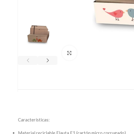
Clic para ampliar
Características:
Material reciclable Flauta E1 (cartón micro corrugado)