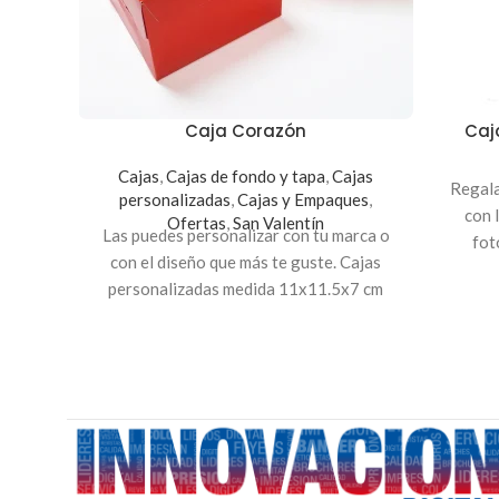
Caja Corazón
Caj
Cajas
,
Cajas de fondo y tapa
,
Cajas
Regala
personalizadas
,
Cajas y Empaques
,
con 
Ofertas
,
San Valentín
Las puedes personalizar con tu marca o
fot
con el diseño que más te guste. Cajas
Medida
personalizadas medida 11x11.5x7 cm
incluy
Puede
ana