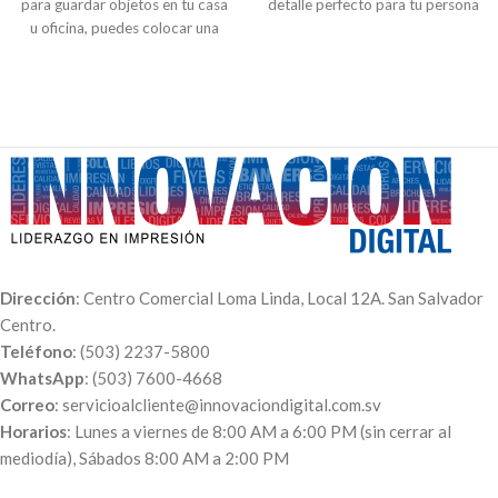
para guardar objetos en tu casa
detalle perfecto para tu persona
u oficina, puedes colocar una
especial.
imagen o una frase en la
tapadera. Usamos material
reciclable.
Dirección
: Centro Comercial Loma Linda, Local 12A. San Salvador
Centro.
Teléfono
: (503) 2237-5800
WhatsApp
: (503) 7600-4668
Correo
: servicioalcliente@innovaciondigital.com.sv
Horarios
: Lunes a viernes de 8:00 AM a 6:00 PM (sin cerrar al
mediodía), Sábados 8:00 AM a 2:00 PM