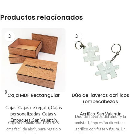
Productos relacionados
Caja MDF Rectangular
Dúo de llaveros acrílicos
rompecabezas
Cajas
,
Cajas de regalo
,
Cajas
personalizadas
,
Cajas y
Acrílico
,
San Valentín
Dúo de llaveros del amor y la
Empaques
,
San Valentín
Caja personalizada 19×14×5
amistad, impresión directa en
cms fácil de abrir, para regalo o
acrílico con frase y figura. Un