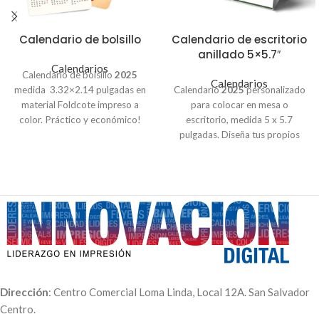
Calendario de bolsillo
Calendario de escritorio
anillado 5×5.7″
Calendarios
Calendario de bolsillo
2025
Calendarios
medida 3.32×2.14 pulgadas en
Calendario
2025
personalizado
material Foldcote impreso a
para colocar en mesa o
color. Práctico y económico!
escritorio, medida 5 x 5.7
Precios con IVA incluido.
Sin
pulgadas. Diseña tus propios
barniz:
calendarios con 12 de tus
100 Unidades - $11.00
mejores fotos familiares o de tu
250 Unidades - $14.50
marca. Base triangular blanca,
500 Unidades - $21.00
con anillo en la parte superior.
Con barniz:
Precios con IVA incluido.
100 Unidades - $15.00
25 Unidades $2.50 c/u
250 Unidades - $20.00
50 Unidades $1.99 c/u
500 Unidades - $26.00
100 Unidades $1.50 c/u
500 Unidades $1.15 c/u
Dirección
: Centro Comercial Loma Linda, Local 12A. San Salvador
Centro.