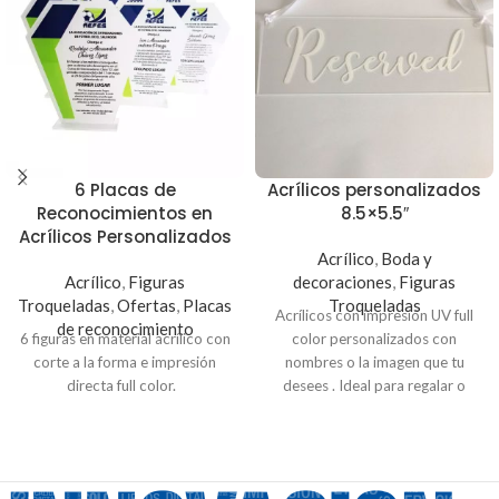
6 Placas de
Acrílicos personalizados
Reconocimientos en
8.5×5.5″
Acrílicos Personalizados
Acrílico
,
Boda y
Acrílico
,
Figuras
decoraciones
,
Figuras
Troqueladas
,
Ofertas
,
Placas
Troqueladas
Acrílicos con impresión UV full
de reconocimiento
6 figuras en material acrílico con
color personalizados con
corte a la forma e impresión
nombres o la imagen que tu
directa full color.
desees . Ideal para regalar o
adornar tu hogar