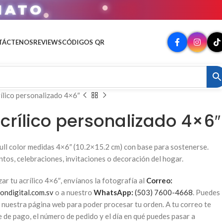
MATO
TÁCTENOS
REVIEWS
CÓDIGOS QR
rílico personalizado 4×6″
crílico personalizado 4×6″
full color medidas 4×6″ (10.2×15.2 cm) con base para sostenerse.
tos, celebraciones, invitaciones o decoración del hogar.
zar tu acrílico 4×6″, envíanos la fotografía al
Correo:
ondigital.com.sv
o a nuestro
WhatsApp:
(503) 7600-4668
. Puedes
e nuestra página web para poder procesar tu orden. A tu correo te
de pago, el número de pedido y el día en qué puedes pasar a