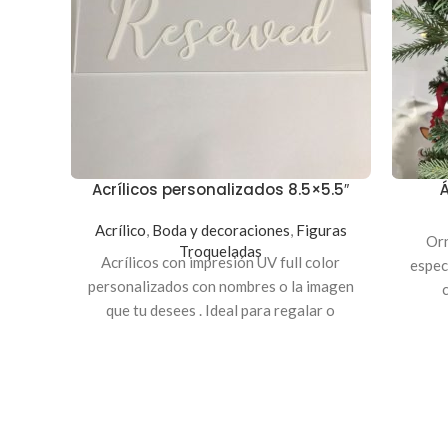
Acrílicos personalizados 8.5×5.5″
Á
Acrílico
,
Boda y decoraciones
,
Figuras
Orn
Troqueladas
Acrílicos con impresión UV full color
espec
personalizados con nombres o la imagen
que tu desees . Ideal para regalar o
pers
adornar tu hogar