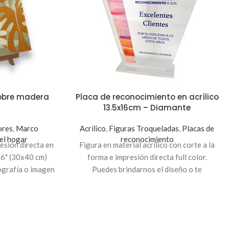
sobre madera
Placa de reconocimiento en acrílico
13.5x16cm – Diamante
ores
,
Marco
Acrílico
,
Figuras Troqueladas
,
Placas de
el hogar
reconocimiento
esión directa en
Figura en material acrílico con corte a la
6" (30x40 cm)
forma e impresión directa full color.
ografía o imagen
Puedes brindarnos el diseño o te
entes mosaicos
ayudamos a personalizarlo con un costo
 decorar tu
adicional.
Indicación
: Para personalizar tu
 oficina.
placa en acrílico, envíanos el diseño, texto
o frase al
Correo: