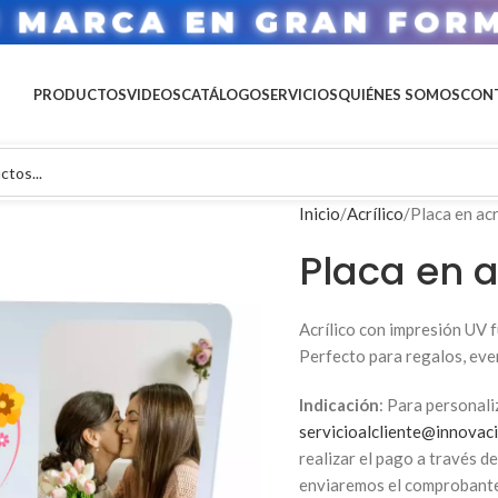
U MARCA EN GRAN FOR
PRODUCTOS
VIDEOS
CATÁLOGO
SERVICIOS
QUIÉNES SOMOS
CON
Inicio
Acrílico
Placa en ac
Placa en a
Acrílico con impresión UV 
Perfecto para regalos, even
Indicación
: Para personali
servicioalcliente@innovaci
realizar el pago a través d
enviaremos el comprobante 