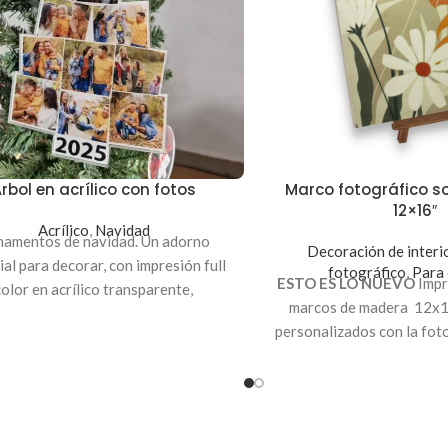
rbol en acrílico con fotos
Marco fotográfico 
12×16″
Acrílico
,
Navidad
amentos de navidad. Un adorno
Decoración de interi
ial para decorar, con impresión full
fotográfico
,
Para 
ESTO ES LO NUEVO
Impr
color en acrílico transparente,
marcos de madera 12x1
onalizado con tus fotos favoritas,
personalizados con la fot
medida 14x22.5 cm.
que desees. Crea difer
creativos, ideal para
habitación, sala u