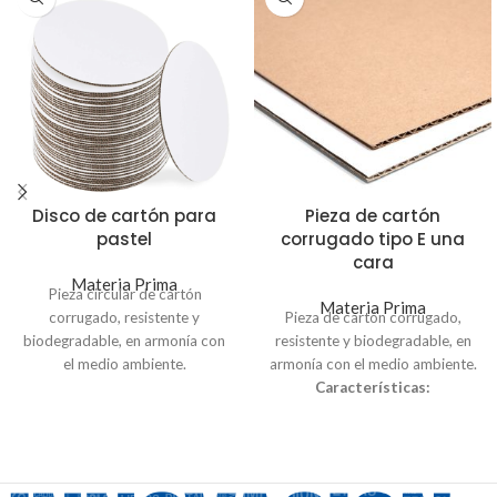
Disco de cartón para
Pieza de cartón
pastel
corrugado tipo E una
cara
Materia Prima
Pieza circular de cartón
Materia Prima
corrugado, resistente y
Pieza de cartón corrugado,
biodegradable, en armonía con
resistente y biodegradable, en
el medio ambiente.
armonía con el medio ambiente.
Características:
Características:
Grosor 0.18"
Tipo E
Material cartón corrugado
Medida 1.60x1.25 mt /
Medida 10 y 12 pulgadas de
1.60x2.50 mt
diámetro
Grosor 2.3 mm