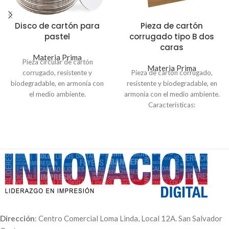
Disco de cartón para
Pieza de cartón
pastel
corrugado tipo B dos
caras
Materia Prima
Pieza circular de cartón
Materia Prima
corrugado, resistente y
Pieza de cartón corrugado,
biodegradable, en armonía con
resistente y biodegradable, en
el medio ambiente.
armonía con el medio ambiente.
Características:
Características:
Grosor 0.18"
Tipo B
Material cartón corrugado
Medida 1.60x1.25 mt /
Medida 10 y 12 pulgadas de
1.60x2.50 mt
diámetro
Grosor 2.3 mm
Dos caras: las dos caras a color
kraft
Dirección
: Centro Comercial Loma Linda, Local 12A. San Salvador