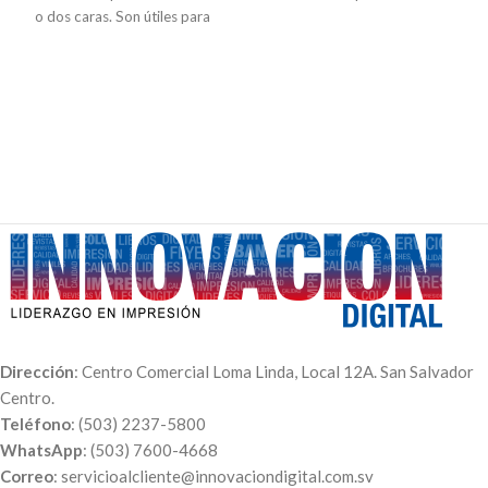
o dos caras. Son útiles para
imágenes o fotografías de tu
identificar a los colaboradores
selección en papel adhesivo
de una empresa, instituciones
brillante, una por cada cara.
educativas, visitantes o para
usar en eventos. Restricciones
aplican
No incluye tiempo de
diseño
Dirección
: Centro Comercial Loma Linda, Local 12A. San Salvador
Centro.
Teléfono
: (503) 2237-5800
WhatsApp
: (503) 7600-4668
Correo
: servicioalcliente@innovaciondigital.com.sv