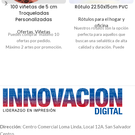
100 viñetas de 5 cm
Rótulo 22.50x15cm PVC
Troqueladas
Personalizadas
Rótulos para el hogar y
oficina
Nuestros rótulos son la opción
Ofertas
,
Viñetas
Puedes comprar máximo 10
perfecta para aquellos que
ofertas por pedido.
buscan una señalética de alta
Máximo 2 artes por promoción.
calidad y duración. Puede
escoger entre señales de
tránsito, prohibición,
advertencia e indicación.
Dirección
: Centro Comercial Loma Linda, Local 12A. San Salvador
Centro.