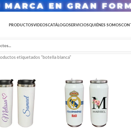
U MARCA EN GRAN FOR
PRODUCTOS
VIDEOS
CATÁLOGO
SERVICIOS
QUIÉNES SOMOS
CON
oductos etiquetados “botella blanca”