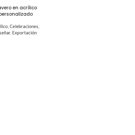
avero en acrílico
personalizado
ílico
,
Celebraciones
,
señar
,
Exportación