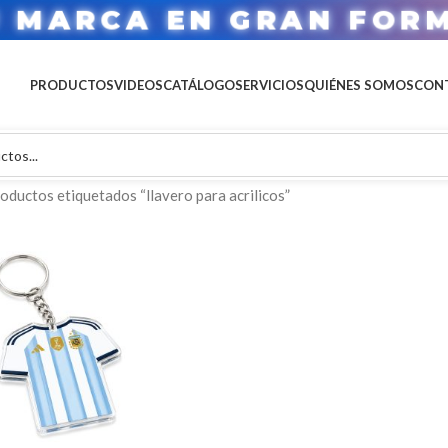
U MARCA EN GRAN FOR
PRODUCTOS
VIDEOS
CATÁLOGO
SERVICIOS
QUIÉNES SOMOS
CON
oductos etiquetados “llavero para acrilicos”