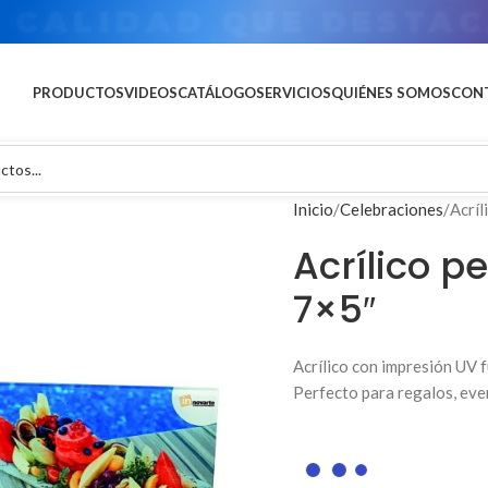
U MARCA EN GRAN FOR
PRODUCTOS
VIDEOS
CATÁLOGO
SERVICIOS
QUIÉNES SOMOS
CON
Inicio
Celebraciones
Acríl
Acrílico p
7×5″
Acrílico con impresión UV 
Perfecto para regalos, eve