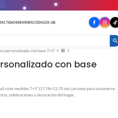
MATO
TÁCTENOS
REVIEWS
CÓDIGOS QR
ico personalizado con base 7×5″
ersonalizado con base
full color medidas 7×5″ (17.78×12.70 cm) con base para sostenerse.
ntos, celebraciones o decoración del hogar.