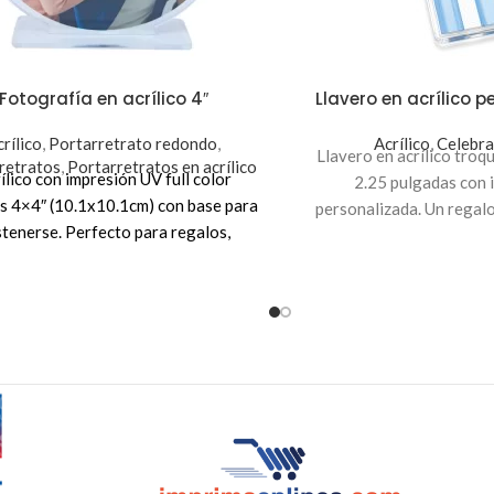
Fotografía en acrílico 4″
Llavero en acrílico 
rílico
,
Portarretrato redondo
,
Acrílico
,
Celebra
Llavero en acrílico tro
retratos
,
Portarretratos en acrílico
ílico con impresión UV full color
2.25 pulgadas con 
s 4×4″ (10.1x10.1cm) con base para
personalizada. Un regal
stenerse.
Perfecto para regalos,
ocasiones espec
os, celebraciones o decoración del
hogar.
1 unidad $5.00
25 unidades $3.50 c/u
50 unidades $2.50 c/u