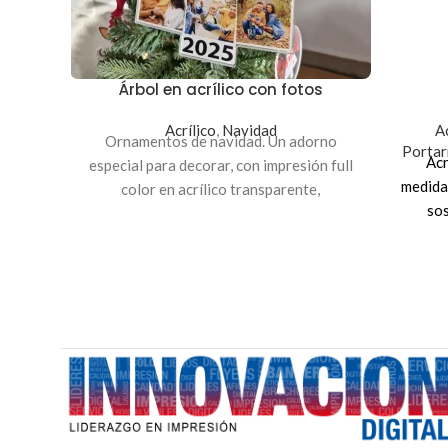
Árbol en acrílico con fotos
Acrílico
,
Navidad
Ac
Ornamentos de navidad. Un adorno
Portar
Acr
especial para decorar, con impresión full
medida
color en acrílico transparente,
so
personalizado con tus fotos favoritas,
event
medida 14x22.5 cm.