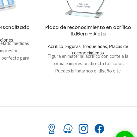
personalizado
Placa de reconocimiento en acrílico
11x16cm – Aleta
ciones
quelado medidas
Acrílico
,
Figuras Troqueladas
,
Placas de
impresión
reconocimiento
Figura en material acrílico con corte a la
o perfecto para
forma e impresión directa full color.
iales.
Puedes brindarnos el diseño o te
ayudamos a personalizarlo con un costo
adicional.
Indicación
: Para personalizar tu
placa en acrílico, envíanos el diseño, texto
o frase al
Correo:
servicioalcliente@innovaciondigital.com.sv
o a nuestro
WhatsApp:
(503) 7600-4668
.
Puedes realizar el pago a través de
nuestra página web para poder procesar
tu orden. A tu correo te enviaremos el