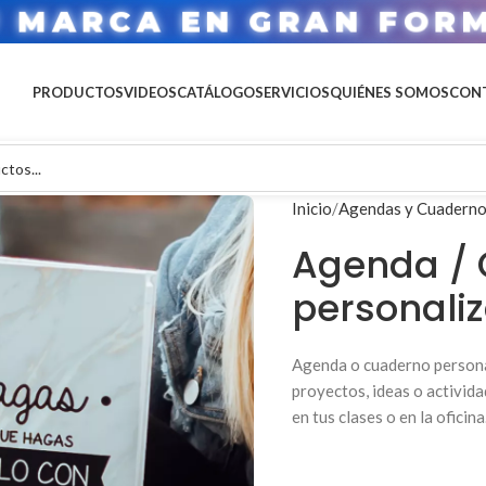
U MARCA EN GRAN FOR
PRODUCTOS
VIDEOS
CATÁLOGO
SERVICIOS
QUIÉNES SOMOS
CON
Inicio
Agendas y Cuadern
Agenda /
personaliz
Agenda o cuaderno personal
proyectos, ideas o activida
en tus clases o en la oficina