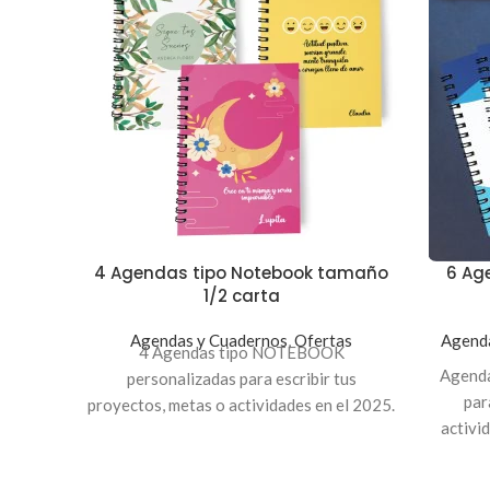
4 Agendas tipo Notebook tamaño
6 Ag
1/2 carta
Agendas y Cuadernos
,
Ofertas
Agend
4 Agendas tipo NOTEBOOK
Agend
personalizadas para escribir tus
par
proyectos, metas o actividades en el 2025.
activi
Son páginas con fecha de mes y día para
y día
facilitarte en tu planificación diaria y
diaria
semanal. Medida 1/2 carta , pasta dura