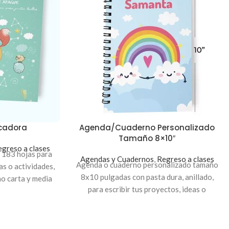
icadora
Agenda/Cuaderno Personalizado
Tamaño 8×10″
greso a clases
 183 hojas para
Agendas y Cuadernos
,
Regreso a clases
Agenda o cuaderno personalizado tamaño
as o actividades,
8x10 pulgadas con pasta dura, anillado,
o carta y media
para escribir tus proyectos, ideas o
 anillada.
actividades. Personaliza y crea tu propio
notebook para usarlo en tus clases o en la
oficina.