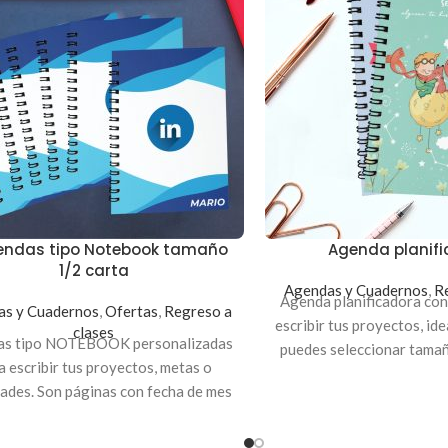
endas tipo Notebook tamaño
Agenda planif
1/2 carta
Agendas y Cuadernos
,
Re
Agenda planificadora con
as y Cuadernos
,
Ofertas
,
Regreso a
escribir tus proyectos, ide
clases
as tipo NOTEBOOK personalizadas
puedes seleccionar tamañ
a escribir tus proyectos, metas o
carta, pasta dura y
dades. Son páginas con fecha de mes
 para facilitarte en tu planificación
 y semanal. Medida 1/2 carta , pasta