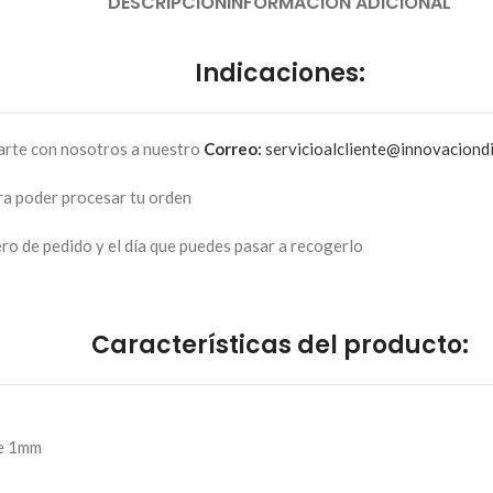
DESCRIPCIÓN
INFORMACIÓN ADICIONAL
Indicaciones:
arte con nosotros a nuestro
Correo:
servicioalcliente@innovaciondi
ra poder procesar tu orden
ro de pedido y el día que puedes pasar a recogerlo
Características del producto:
de 1mm