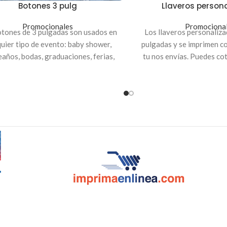
Botones 3 pulg
Llaveros person
Promocionales
Promociona
tones de 3 pulgadas son usados en
Los llaveros personaliz
quier tipo de evento: baby shower,
pulgadas y se imprimen c
años, bodas, graduaciones, ferias,
tu nos envías. Puedes cot
uniones empresariales, fiestas.
cantidades difer
imprime en papel de alta calidad,
bierto de acetato para resaltar la
impresión.
Precios incluyen IVA
aciones:
para crear tu propio diseño
clic al botón «Personalizar» y sube
tus fotografías.