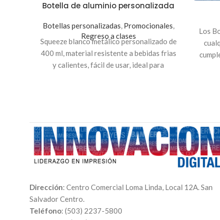
Botella de aluminio personalizada
Botellas personalizadas
,
Promocionales
,
Los Bo
Regreso a clases
Squeeze blanco metálico personalizado de
cual
400 ml, material resistente a bebidas frias
cumple
y calientes, fácil de usar, ideal para
re
camping, senderismo, viajes y para usar en
Se 
casa u oficina.
Indicaciones
: para
recu
personalizar tu Squeeze envíanos la
fotografía y texto al correo
servicioalcliente@innovaciondigital.com.sv.
Indic
Realiza el pago y recibirás por correo el
dale 
número de pedido, ahí puedes adjuntar tus
archivos y posteriormente te enviaremos
el arte de cómo quedará tu Squeeze para
que la apruebes.
Dirección
: Centro Comercial Loma Linda, Local 12A. San
Salvador Centro.
Teléfono
: (503) 2237-5800