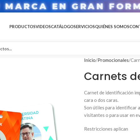
U MARCA EN GRAN FOR
PRODUCTOS
VIDEOS
CATÁLOGO
SERVICIOS
QUIÉNES SOMOS
CON
Inicio
Promocionales
Carn
Carnets d
Carnet de identificación i
cara o dos caras.
Son útiles para identificar
visitantes o para usar en e
Restricciones aplican