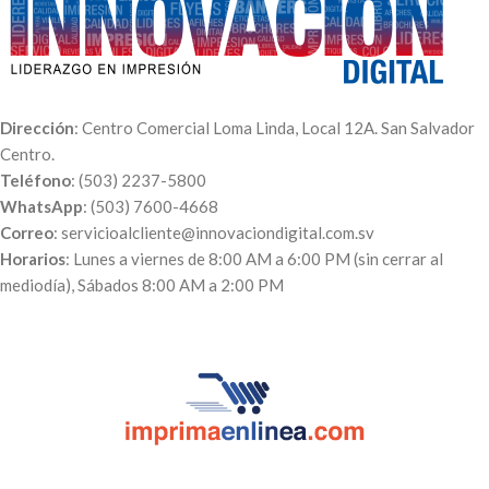
equivalente a una caja. Para
otras medidas y cantidades
puede contactarnos a nuestro
Correo:
servicioalcliente@innovaciondigita
o vía
WhatsApp:
(503) 7600-
Dirección
: Centro Comercial Loma Linda, Local 12A. San Salvador
4668
.
Centro.
Teléfono
: (503) 2237-5800
WhatsApp
: (503) 7600-4668
Correo
: servicioalcliente@innovaciondigital.com.sv
Horarios
: Lunes a viernes de 8:00 AM a 6:00 PM (sin cerrar al
mediodía), Sábados 8:00 AM a 2:00 PM