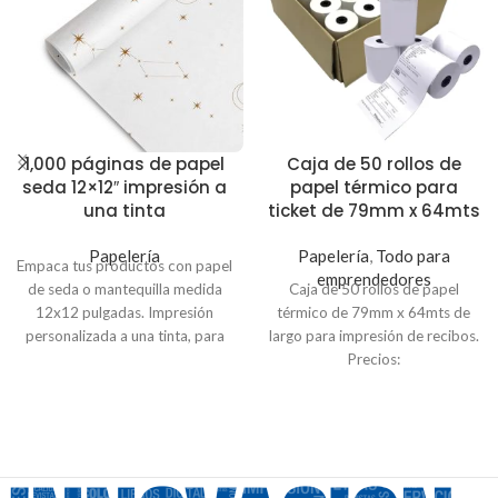
1,000 páginas de papel
Caja de 50 rollos de
seda 12×12″ impresión a
papel térmico para
una tinta
ticket de 79mm x 64mts
Papelería
Papelería
,
Todo para
Empaca tus productos con papel
emprendedores
de seda o mantequilla medida
Caja de 50 rollos de papel
12x12 pulgadas. Impresión
térmico de 79mm x 64mts de
personalizada a una tinta, para
largo para impresión de recibos.
otras cantidades o medidas
Precios:
puede contactarnos a
Pedidos de 50 unidades a $1.59
servicioalcliente@innovaciondigital.com.sv
c/u
o vía
WhatsApp
7600-4668
Pedidos de 500 unidades a
$1.35 c/u
Compra mínima de 50 unidades,