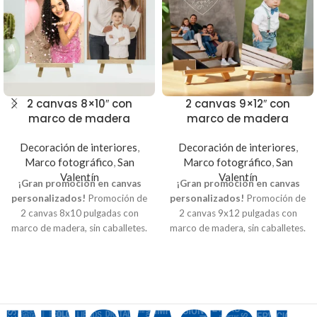
2 canvas 8×10″ con
2 canvas 9×12″ con
marco de madera
marco de madera
Decoración de interiores
,
Decoración de interiores
,
Marco fotográfico
,
San
Marco fotográfico
,
San
Valentín
Valentín
¡Gran promoción en canvas
¡Gran promoción en canvas
personalizados!
Promoción de
personalizados!
Promoción de
2 canvas 8x10 pulgadas con
2 canvas 9x12 pulgadas con
marco de madera, sin caballetes.
marco de madera, sin caballetes.
Puedes incluir mini caballetes
Puedes incluir mini caballetes
por un costo extra de $5.00.
por un costo extra de $5.00.
Impresión directa en Canvas con
Impresión directa en Canvas con
marco de madera,
marco de madera,
personalizados con la fotografía
personalizados con la fotografía