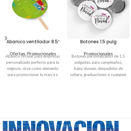
Abanico ventilador 8.5″
Botones 1.5 pulg
Ofertas
,
Promocionales
Promocionales
Abanico circular para empresas
Botones personalizados de 1.5
personalizado perfecto para tu
pulgadas, para cumpleaños,
negocio, sirve como elemento
baby shower, despedidas de
para promocionar tu marca y
soltera, graduaciones o cualquier
dar a conocer información de tu
ocasión, también es ideal para
empresa. Hechos en
Papel
empresas, regalos a clientes,
foldcote con paleta de madera.
empleados; todo lo que lleve tu
Puedes colocar el logo de tu
marca.
empresa, menú, QR, datos de tu
Se imprime en papel de alta
negocio o tus redes sociales.
calidad, recubierto de acetato
Precios con IVA
para resaltar la impresión.
Paquete de 100 unidades
Pedidos de 100 unidades $0.40
$113.00
$80.00