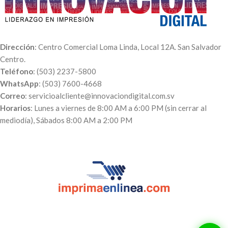
c/u
Paquete de 250 unidades
Pedidos de 12 a 50 unidades
$251.00
$142.50
$0.57 c/u
Pedidos de 6 unidades $0.60 c/u
Dirección
: Centro Comercial Loma Linda, Local 12A. San Salvador
Indicaciones:
para crear tu
Centro.
propio diseño dale click al botón
Teléfono
: (503) 2237-5800
«Personalizar» y sube tus
WhatsApp
: (503) 7600-4668
fotografías.
Correo
: servicioalcliente@innovaciondigital.com.sv
Horarios
: Lunes a viernes de 8:00 AM a 6:00 PM (sin cerrar al
mediodía), Sábados 8:00 AM a 2:00 PM