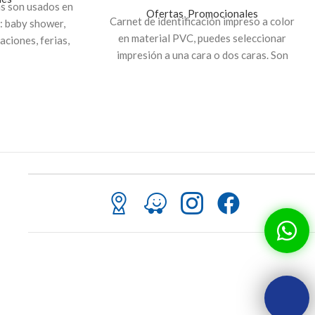
s son usados en
Ofertas
,
Promocionales
Carnet de identificación impreso a color
: baby shower,
en material PVC, puedes seleccionar
aciones, ferias,
impresión a una cara o dos caras. Son
es, fiestas.
útiles para identificar a los colaboradores
alta calidad,
de una empresa, instituciones educativas,
ra resaltar la
visitantes o para usar en eventos.
.
Restricciones aplican
No incluye tiempo
en IVA
de diseño
tu propio diseño
nalizar» y sube
as.