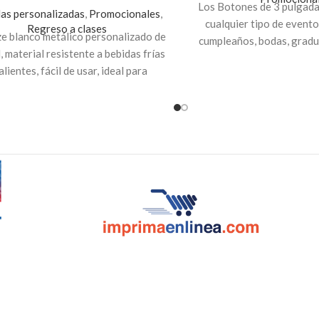
Los Botones de 3 pulgada
las personalizadas
,
Promocionales
,
cualquier tipo de evento
Regreso a clases
e blanco metálico personalizado de
cumpleaños, bodas, gradu
, material resistente a bebidas frías
reuniones empresarial
alientes, fácil de usar, ideal para
Se imprime en papel de 
g, senderismo, viajes y para usar en
recubierto de acetato pa
sa u oficina.
Indicaciones
: para
impresión
sonalizar tu Squeeze envíanos la
fotografía y texto al
Correo:
Precios incluy
ioalcliente@innovaciondigital.com.sv
.
Indicaciones:
para crear 
za el pago y recibirás por correo el
dale clic al botón «Perso
 de pedido, ahí puedes adjuntar tus
tus fotografí
os y posteriormente te enviaremos
te de cómo quedará tu Squeeze para
que la apruebes.