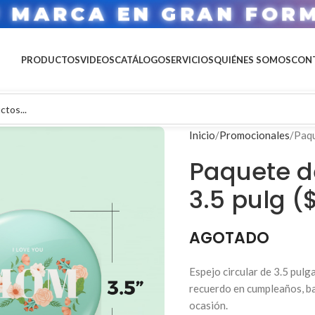
U MARCA EN GRAN FOR
PRODUCTOS
VIDEOS
CATÁLOGO
SERVICIOS
QUIÉNES SOMOS
CON
Inicio
Promocionales
Paqu
Paquete d
3.5 pulg (
AGOTADO
Espejo circular de 3.5 pul
recuerdo en cumpleaños, ba
ocasión.