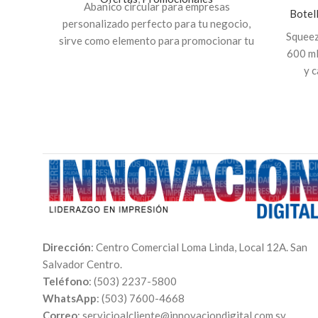
Abanico circular para empresas
Botel
personalizado perfecto para tu negocio,
Squeez
sirve como elemento para promocionar tu
600 ml
marca y dar a conocer información a tus
y c
clientes. Hechos en
Papel foldcote con
campin
paleta de madera. Puedes colocar el logo
ca
de tu empresa, menú, QR, datos de tu
per
negocio o tus redes sociales. Precios con
IVA incluido
servic
Paquete de 100 unidades
$50.00
Reali
$32.00
número
Paquete de 250 unidades
$80.00
$57.50
archiv
el ar
Dirección
: Centro Comercial Loma Linda, Local 12A. San
Salvador Centro.
Teléfono
: (503) 2237-5800
WhatsApp
: (503) 7600-4668
Correo
: servicioalcliente@innovaciondigital.com.sv