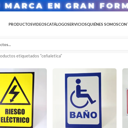
U MARCA EN GRAN FOR
PRODUCTOS
VIDEOS
CATÁLOGO
SERVICIOS
QUIÉNES SOMOS
CON
oductos etiquetados “ceñaletica”