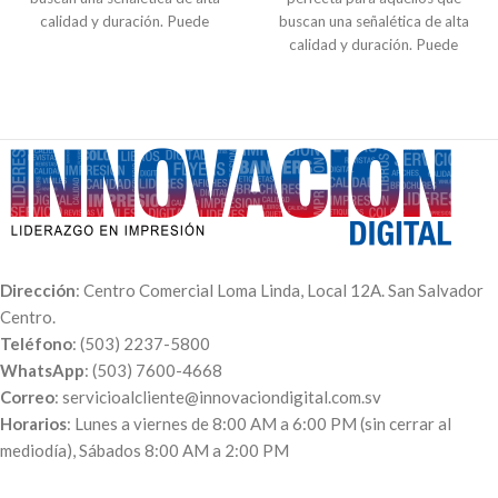
calidad y duración. Puede
buscan una señalética de alta
escoger entre señales de
calidad y duración. Puede
tránsito, prohibición,
escoger entre señales de
advertencia e indicación.
tránsito, prohibición,
advertencia e indicación.
Dirección
: Centro Comercial Loma Linda, Local 12A. San Salvador
Centro.
Teléfono
: (503) 2237-5800
WhatsApp
: (503) 7600-4668
Correo
: servicioalcliente@innovaciondigital.com.sv
Horarios
: Lunes a viernes de 8:00 AM a 6:00 PM (sin cerrar al
mediodía), Sábados 8:00 AM a 2:00 PM