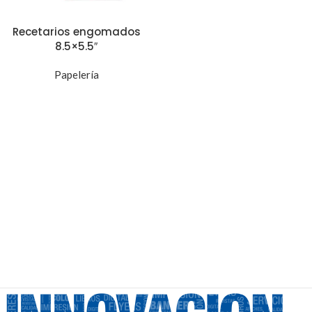
Recetarios engomados
8.5×5.5″
Papelería