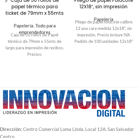
Caja de 50 rollos de
Pliego de papel Foldcote
papel térmico para
12X18″, sin impresión
ticket de 79mm x 55mts
Papelería
Pliego de papel foldcote calibre
Papelería
,
Todo para
12 una cara medida 12x18", sin
emprendedores
Caja de 50 rollos de Papel
impresión. Precio incluye IVA
térmico de 79mm x 55mts de
Pedido de 100 unidades 12x18"
largo para impresión de recibos.
precio unitario $0.20
Precios:
Pedido de 50 unidades 12x18"
Pedidos de 50 unidades a $1.34
precio unitario $0.25
c/u
Para otras cantidades o calibres
Pedidos de 500 unidades a
puede contactarnos a nuestro
$1.15 c/u
Correo:
Compra mínima de 50 unidades,
servicioalcliente@innovaciondigita
equivalente a una caja. Para
o a nuestro
WhatsApp:
(503)
otras medidas puede
7600-4668
.
contactarnos a nuestro
Correo:
servicioalcliente@innovaciondigital.com.sv
o vía
WhatsApp:
(503) 7600-
4668
.
Dirección
: Centro Comercial Loma Linda, Local 12A. San Salvador
Centro.