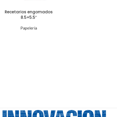
Recetarios engomados
8.5×5.5″
Papelería