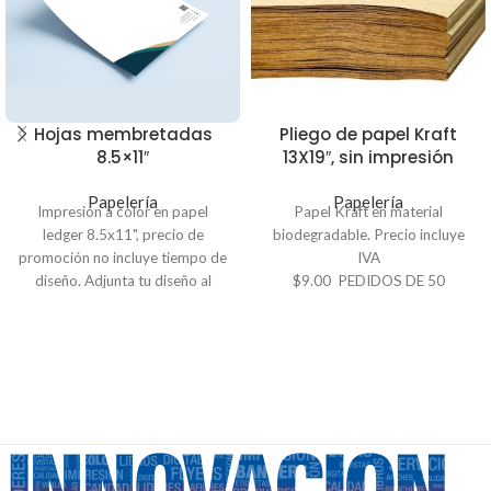
Hojas membretadas
Pliego de papel Kraft
8.5×11″
13X19″, sin impresión
Papelería
Papelería
Impresión a color en papel
Papel Kraft en material
ledger 8.5x11", precio de
biodegradable. Precio incluye
promoción no incluye tiempo de
IVA
diseño. Adjunta tu diseño al
$9.00 PEDIDOS DE 50
correo. Para otras medidas
UNIDADES DE PAPEL KRAFT
puede contactarnos a
110G - 13X19"
servicioalcliente@innovaciondigital.com.sv
$16.25 PEDIDOS de 100
o vía
WhatsApp
7600-4668
UNIDADES DE PAPEL KRAFT
110G - 13X19"
NO INCLUYE IMPRESIÓN Para
otras cantidades puede
contactarnos a
servicioalcliente@innovaciondigita