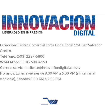
personalizarla puedes colocarle
colocarle una viñeta o sticker
una viñeta o sticker (busca en la
(busca en la secciónde Viñetas y
sección de Viñetas y agrega a la
agrega a la carretilla).
carretilla).
Pedidos de 100 cajas - $0.38 c/u
Pedidos de 100 cajas - $0.49 c/u
Pedidos de 50 cajas - $0.46 c/u
Pedidos de 50 cajas - $0.52 c/u
Pedidos de 25 cajas - $0.60 c/u
Pedidos de 25 cajas - $0.60 c/u
Pedidos de 5 cajas - $0.75 c/u
Pedidos de 5 cajas - $1.20 c/u
Dirección
: Centro Comercial Loma Linda, Local 12A. San Salvador
Centro.
Teléfono
: (503) 2237-5800
WhatsApp
: (503) 7600-4668
Correo
: servicioalcliente@innovaciondigital.com.sv
Horarios
: Lunes a viernes de 8:00 AM a 6:00 PM (sin cerrar al
mediodía), Sábados 8:00 AM a 2:00 PM