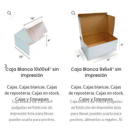
Caja Blanca 10x10x4″ sin
Caja Blanca 9x6x4″ sin
impresión
impresión
Cajas
,
Cajas blancas
,
Cajas
Cajas
,
Cajas blancas
,
Cajas
de repostería
,
Cajas en stock
,
de repostería
,
Cajas en stock
,
Cajas y Empaques
Cajas y Empaques
Caja blanca de 10x10x4
Caja blanca de 9x6x4 pulgadas
pulgadas en foldcote sin
en foldcote sin impresión lista
impresión lista para llevar,
para llevar, puedes usarla para
puedes usarla para postres,
postres, alimentos o regalos. Si
alimentos o regalos. Si necesitas
necesitas personalizarla puedes